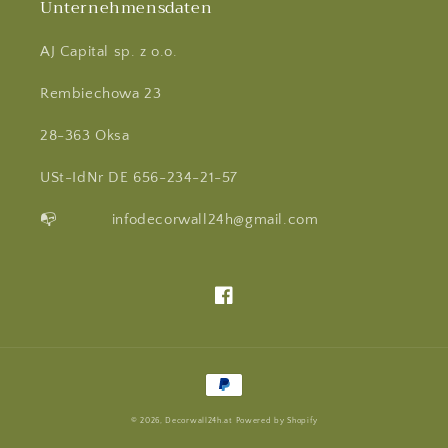
Unternehmensdaten
AJ Capital sp. z o.o.
Rembiechowa 23
28-363 Oksa
USt-IdNr DE 656-234-21-57
📭 infodecorwall24h@gmail.com
Facebook
Zahlungsmethoden
© 2026,
Decorwall24h.at
Powered by Shopify